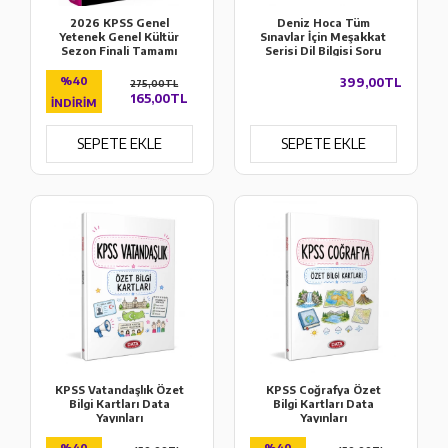
2026 KPSS Genel
Deniz Hoca Tüm
Yetenek Genel Kültür
Sınavlar İçin Meşakkat
Sezon Finali Tamamı
Serisi Dil Bilgisi Soru
Çözümlü 5 Deneme
Bankası KR Akademi
Pegem Akademi
Yayınları
%40
399,00TL
275,00TL
165,00TL
İNDIRIM
SEPETE EKLE
SEPETE EKLE
KPSS Vatandaşlık Özet
KPSS Coğrafya Özet
Bilgi Kartları Data
Bilgi Kartları Data
Yayınları
Yayınları
%40
%40