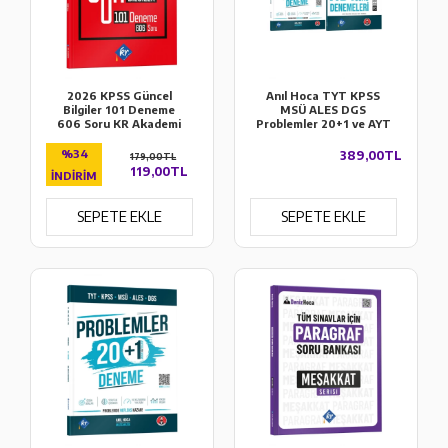
2026 KPSS Güncel
Anıl Hoca TYT KPSS
Bilgiler 101 Deneme
MSÜ ALES DGS
606 Soru KR Akademi
Problemler 20+1 ve AYT
Yayınları
İlk 10 Soru Denemeleri
Seti KR Akademi
%34
389,00TL
179,00TL
Yayınları
119,00TL
İNDIRIM
SEPETE EKLE
SEPETE EKLE