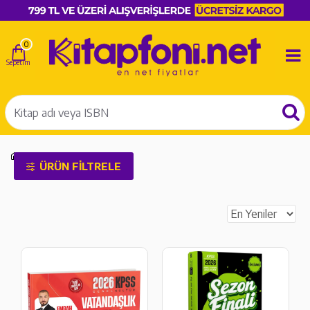
0
KPSS
ÜRÜN FILTRELE