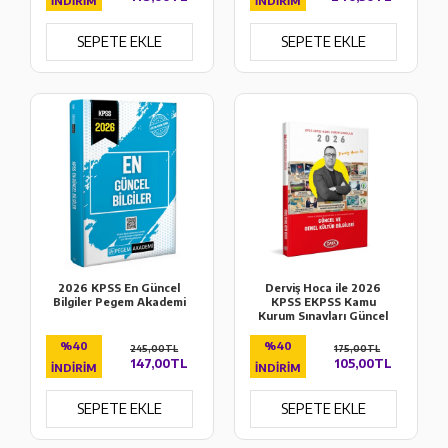
İNDIRIM
İNDIRIM
SEPETE EKLE
SEPETE EKLE
2026 KPSS En Güncel
Derviş Hoca ile 2026
Bilgiler Pegem Akademi
KPSS EKPSS Kamu
Kurum Sınavları Güncel
ve Genel Kültür Bilgileri
Data Yayınları
%40
%40
245,00TL
175,00TL
147,00TL
105,00TL
İNDIRIM
İNDIRIM
SEPETE EKLE
SEPETE EKLE