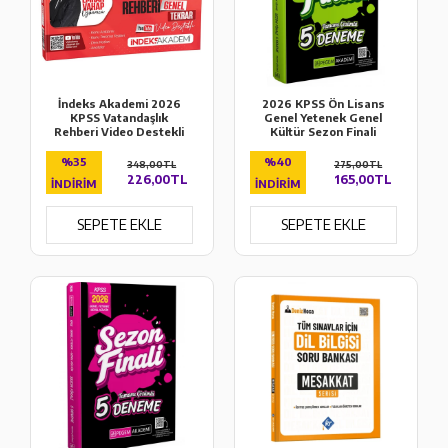
İndeks Akademi 2026
2026 KPSS Ön Lisans
KPSS Vatandaşlık
Genel Yetenek Genel
Rehberi Video Destekli
Kültür Sezon Finali
Genel Tekrar
Tamamı Çözümlü 5
Deneme Pegem
%35
%40
348,00TL
275,00TL
Akademi
226,00TL
165,00TL
İNDIRIM
İNDIRIM
SEPETE EKLE
SEPETE EKLE