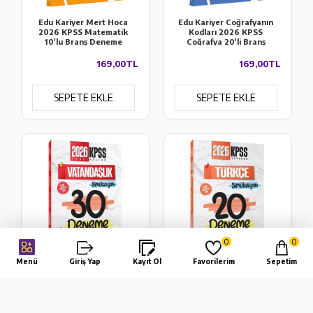
Edu Kariyer Mert Hoca
Edu Kariyer Coğrafyanın
2026 KPSS Matematik
Kodları 2026 KPSS
10'lu Branş Deneme
Coğrafya 20'li Branş
Tamamı Çözümlü
Deneme Tamamı
Çözümlü
169,00TL
169,00TL
SEPETE EKLE
SEPETE EKLE
0
0
Menü
Giriş Yap
Kayıt Ol
Favorilerim
Sepetim
İndeks Akademi 2026
İndeks Akademi 2026
KPSS Vatandaşlık
KPSS Türkçe
Simülasyon Çözümlü 30
Simülasyon Çözümlü 20
Deneme
Deneme
%35
%35
259,00TL
299,00TL