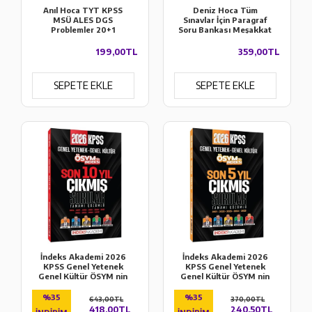
Anıl Hoca TYT KPSS
Deniz Hoca Tüm
MSÜ ALES DGS
Sınavlar İçin Paragraf
Problemler 20+1
Soru Bankası Meşakkat
Deneme KR Akademi
Serisi KR Akademi
Yayınları
Yayınları
199,00TL
359,00TL
SEPETE EKLE
SEPETE EKLE
İndeks Akademi 2026
İndeks Akademi 2026
KPSS Genel Yetenek
KPSS Genel Yetenek
Genel Kültür ÖSYM nin
Genel Kültür ÖSYM nin
İndeksi Çıkmış Sorular
İndeksi Çıkmış Sorular
Son 10 Yıl Çözümlü
Son 5 Yıl Çözümlü
%35
%35
643,00TL
370,00TL
418,00TL
240,50TL