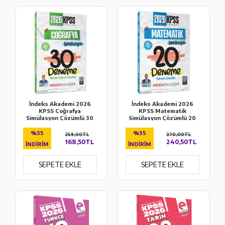
İndeks Akademi 2026
İndeks Akademi 2026
KPSS Coğrafya
KPSS Matematik
Simülasyon Çözümlü 30
Simülasyon Çözümlü 20
Deneme
Deneme
%35
%35
259,00TL
370,00TL
168,50TL
240,50TL
İNDIRIM
İNDIRIM
SEPETE EKLE
SEPETE EKLE