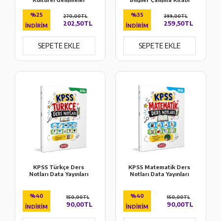
Konu Anlatımı ve Soru
(65 Deneme İlaveli)
Bankası
%25
%35
270,00TL
399,00TL
202,50TL
259,50TL
İNDIRIM
İNDIRIM
SEPETE EKLE
SEPETE EKLE
KPSS Türkçe Ders
KPSS Matematik Ders
Notları Data Yayınları
Notları Data Yayınları
%40
%40
150,00TL
150,00TL
90,00TL
90,00TL
İNDIRIM
İNDIRIM