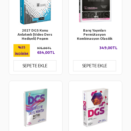
2027 DGS Konu
Barış Yayınları
Anlatımlı (Video Ders
Permütasyon
Hediyeli) Pegem
Kombinasyon Olasılık
Akademi
Binom Matematik
Fasikülleri
%35
349,00TL
975,00TL
634,00TL
İNDIRIM
SEPETE EKLE
SEPETE EKLE