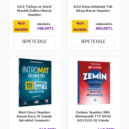
DGS Türkçe ve Sözel
DGS Konu Anlatımlı Tek
Mantık Defteri Murat
Kitap Murat Yayınları
Yayınları
%35
%35
410,00TL
1.000,00TL
266,50TL
650,00TL
İNDIRIM
İNDIRIM
SEPETE EKLE
SEPETE EKLE
Mert Hoca Yayınları
Zeduva Yayınları SML
Kenan Kara 15 Günde
Matematik TYT KPSS
İntroMat Geometri
AGS DGS 20 Günde
Video Ders Kitabı
Zemin Hazırla
Problemler Video Ders