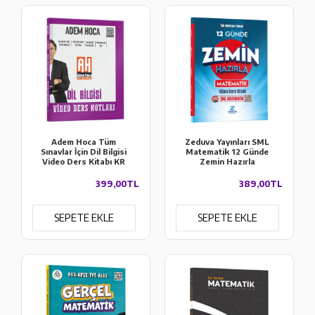
Adem Hoca Tüm
Zeduva Yayınları SML
Sınavlar İçin Dil Bilgisi
Matematik 12 Günde
Video Ders Kitabı KR
Zemin Hazırla
Akademi Yayınları
Matematik Video Ders
Kitabı
399,00TL
389,00TL
SEPETE EKLE
SEPETE EKLE