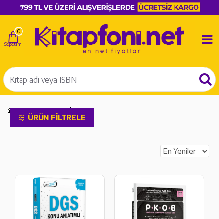
0
DGS Konu Anlatım
ÜRÜN FILTRELE