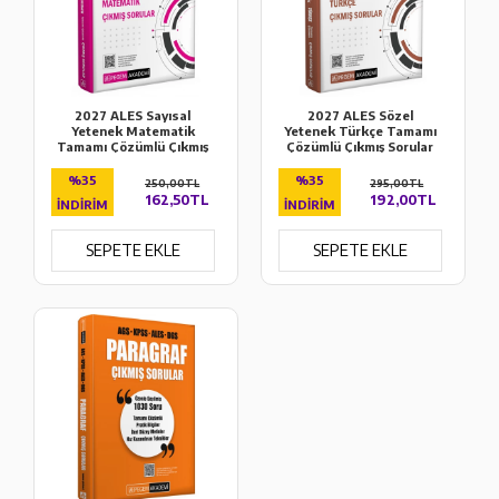
2027 ALES Sayısal
2027 ALES Sözel
Yetenek Matematik
Yetenek Türkçe Tamamı
Tamamı Çözümlü Çıkmış
Çözümlü Çıkmış Sorular
Sorular Pegem Akademi
Pegem Akademi
%35
%35
250,00TL
295,00TL
162,50TL
192,00TL
İNDIRIM
İNDIRIM
SEPETE EKLE
SEPETE EKLE