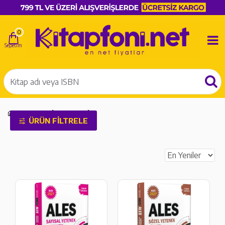
0
ALES Çıkmış Sorular
ÜRÜN FILTRELE