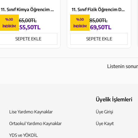
11. Sınıf Kimya Öğrencim Defteri Murat Yayınları
11. Sınıf Fizik Öğrencim Defteri Murat Yayınları
%30
365,00TL
%30
385,00TL
255,50TL
269,50TL
İNDIRIM
İNDIRIM
SEPETE EKLE
SEPETE EKLE
Listenin sonun
Üyelik İşlemleri
Lise Yardımcı Kaynaklar
Üye Girişi
Ortaokul Yardımcı Kaynaklar
Üye Kayıt
YDS ve YÖKDİL