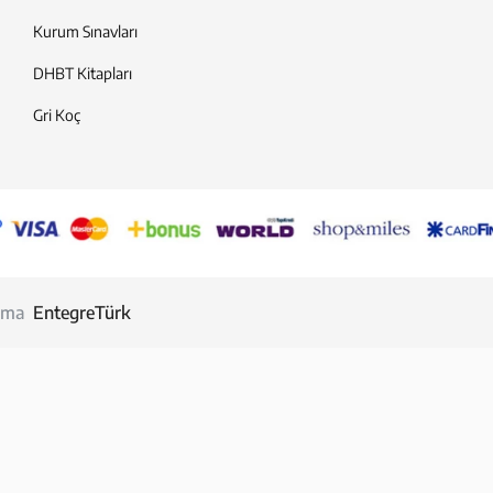
Kurum Sınavları
DHBT Kitapları
Gri Koç
llama
EntegreTürk