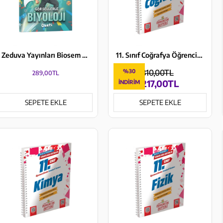
Zeduva Yayınları Biosem Biyoloji Görsellerle Biyoloji Özeti Cep Kitabı
11. Sınıf Coğrafya Öğrencim Defteri Murat Yayınları
%30
310,00TL
289,00TL
217,00TL
İNDIRIM
SEPETE EKLE
SEPETE EKLE