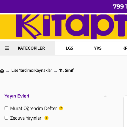
KATEGORİLER
LGS
YKS
K
Lise Yardımcı Kaynaklar
11. Sınıf
Yayın Evleri
Murat Öğrencim Defter
7
Zeduva Yayınları
1