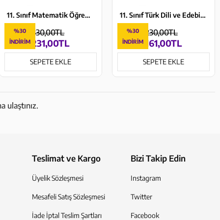
11. Sınıf Matematik Öğrencim Defteri Murat Yayınları
11. Sınıf Türk Dili ve Edebiyatı Öğrencim Defteri Murat Yayınları
%30
330,00TL
%30
230,00TL
231,00TL
161,00TL
İNDIRIM
İNDIRIM
SEPETE EKLE
SEPETE EKLE
a ulaştınız.
Teslimat ve Kargo
Bizi Takip Edin
Üyelik Sözleşmesi
Instagram
Mesafeli Satış Sözleşmesi
Twitter
İade İptal Teslim Şartları
Facebook