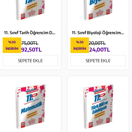
11. Sınıf Tarih Öğrencim Defteri Murat Yayınları
11. Sınıf Biyoloji Öğrencim Defteri Murat Yayınları
%30
275,00TL
%30
320,00TL
192,50TL
224,00TL
İNDIRIM
İNDIRIM
SEPETE EKLE
SEPETE EKLE