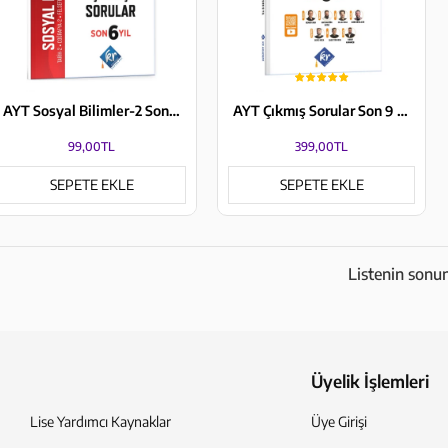
AYT Sosyal Bilimler-2 Son 6 Yıl Konu Konu Çıkmış Sorular KR Akademi Yayınları
AYT Çıkmış Sorular Son 9 Yıl Tıpkı Basım Kitapçıkları KR Akademi Yayınları
99,00TL
399,00TL
SEPETE EKLE
SEPETE EKLE
Listenin sonun
Üyelik İşlemleri
Lise Yardımcı Kaynaklar
Üye Girişi