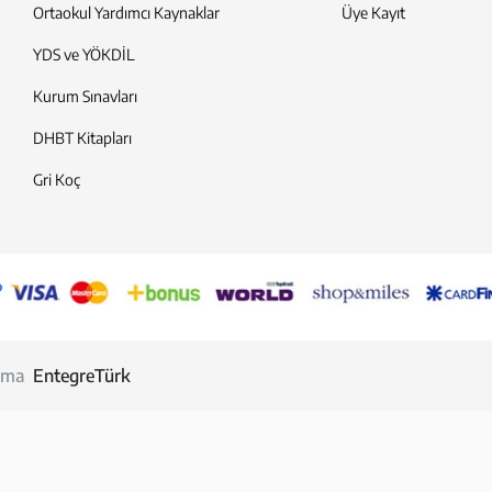
Ortaokul Yardımcı Kaynaklar
Üye Kayıt
YDS ve YÖKDİL
Kurum Sınavları
DHBT Kitapları
Gri Koç
llama
EntegreTürk