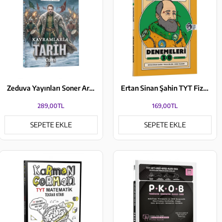
Zeduva Yayınları Soner Ardıç Kavramlarla Tarih Özeti Cep Kitabı
Ertan Sinan Şahin TYT Fizik Denemeleri Video Çözümlü 30 TYT Denemesi KR Akademi Yayınları
289,00TL
169,00TL
SEPETE EKLE
SEPETE EKLE