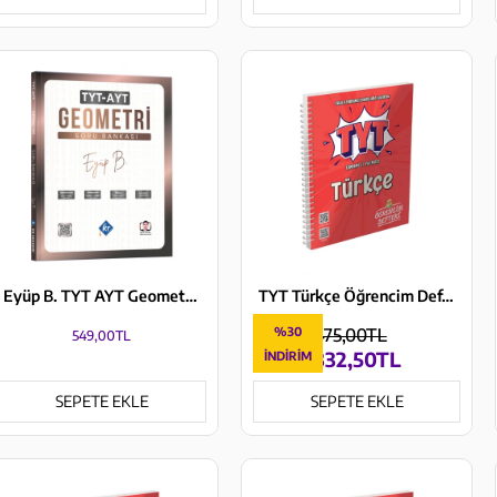
Eyüp B. TYT AYT Geometri Soru Bankası
TYT Türkçe Öğrencim Defteri Murat Yayınları
%30
475,00TL
549,00TL
332,50TL
İNDIRIM
SEPETE EKLE
SEPETE EKLE