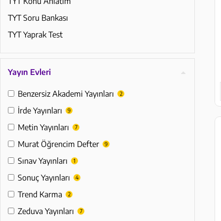
TYT Konu Anlatım
TYT Soru Bankası
TYT Yaprak Test
Yayın Evleri
Benzersiz Akademi Yayınları
2
İrde Yayınları
9
Metin Yayınları
7
Murat Öğrencim Defter
9
Sınav Yayınları
1
Sonuç Yayınları
4
Trend Karma
2
Zeduva Yayınları
7