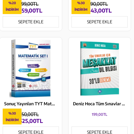
%20
199,00TL
%30
490,00TL
159,00TL
343,00TL
İNDIRIM
İNDIRIM
SEPETE EKLE
SEPETE EKLE
Sonuç Yayınları TYT Matematik Set 1 Kazanım Merkezli Soru Bankası
Deniz Hoca Tüm Sınavlar İçin Meşakkat Serisi Dil Bilgisi 30'lu Deneme Sınavı KR Akademi Yayınları
%30
750,00TL
199,00TL
525,00TL
İNDIRIM
SEPETE EKLE
SEPETE EKLE