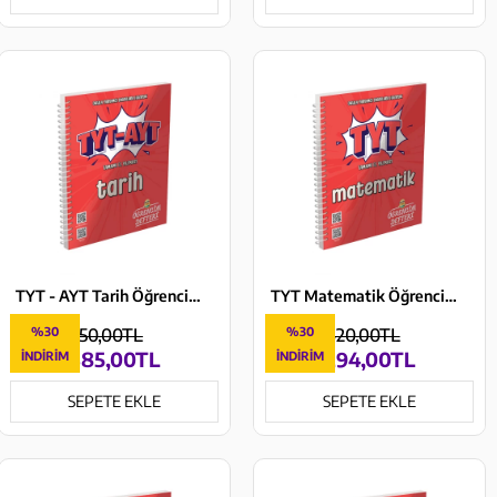
TYT - AYT Tarih Öğrencim Defteri Murat Yayınları
TYT Matematik Öğrencim Defteri Murat Yayınları
%30
550,00TL
%30
420,00TL
385,00TL
294,00TL
İNDIRIM
İNDIRIM
SEPETE EKLE
SEPETE EKLE