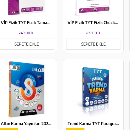
VİP Fizik TYT Fizik Tamamı Video Çözümlü 40x7 Branş Denemeleri VİP Fizik Yayınları
VİP Fizik TYT Fizik Check-Up Fizik Konu Tekrarları Soru Çözümleri VİP Fizik Yayınları
249,00TL
269,00TL
SEPETE EKLE
SEPETE EKLE
Altın Karma Yayınları 2026 TYT 8 Farklı Yayın 8 Farklı Deneme
Trend Karma TYT Paragraf Denemeleri 8 Yayın 16 Deneme