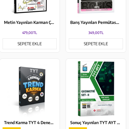
Metin Yayınları Karman Çorman TYT Matematik Tekrar Kitabı
Barış Yayınları Permütasyon Kombinasyon Olasılık Binom Matematik Fasikülleri
479,00TL
349,00TL
SEPETE EKLE
SEPETE EKLE
Trend Karma TYT 4 Deneme
Sonuç Yayınları TYT AYT Geometri Set 2