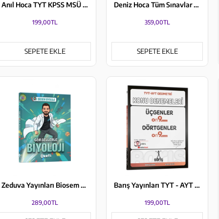
Anıl Hoca TYT KPSS MSÜ ALES DGS Problemler 20+1 Deneme KR Akademi Yayınları
Deniz Hoca Tüm Sınavlar İçin Paragraf Soru Bankası Meşakkat Serisi KR Akademi Yayınları
199,00TL
359,00TL
SEPETE EKLE
SEPETE EKLE
Zeduva Yayınları Biosem Biyoloji Görsellerle Biyoloji Özeti Cep Kitabı
Barış Yayınları TYT - AYT Geometri Üçgenler Dörtgenler Konu Denemeleri
289,00TL
199,00TL