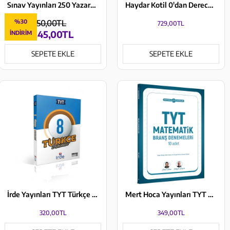
Sınav Yayınları 250 Yazardan Sınav Kalitesinde TYT 5 Deneme: Çıkması Muhtemel 600 Soru
Haydar Kotil 0'dan Dereceye TYT Tüm Dersler Sınava Hazırlanma El Kitabı KR Akademi Yayınları
%30
350,00TL
729,00TL
245,00TL
İNDIRIM
SEPETE EKLE
SEPETE EKLE
İrde Yayınları TYT Türkçe 8 Denemesi
Mert Hoca Yayınları TYT Matematik Branş Denemeleri 10 Adet
320,00TL
349,00TL