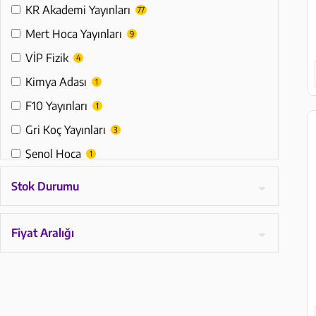
KR Akademi Yayınları
77
Mert Hoca Yayınları
9
VİP Fizik
4
Kimya Adası
1
F10 Yayınları
1
Gri Koç Yayınları
3
Şenol Hoca
1
Liderler Karması
2
Stok Durumu
Altın Karma Yayınları
1
Editör Yayınları
1
Fiyat Aralığı
Öğreti Akademi
1
Barış Yayınları
6
Gezgin Türkçe Hale Hoca
2