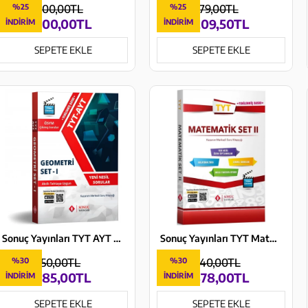
%25
400,00TL
%25
279,00TL
300,00TL
209,50TL
İNDIRIM
İNDIRIM
SEPETE EKLE
SEPETE EKLE
Sonuç Yayınları TYT AYT Geometri Set 1
Sonuç Yayınları TYT Matematik Modüler Set 2 Kazanım Merkezli Soru Bankası
%30
550,00TL
%30
540,00TL
385,00TL
378,00TL
İNDIRIM
İNDIRIM
SEPETE EKLE
SEPETE EKLE