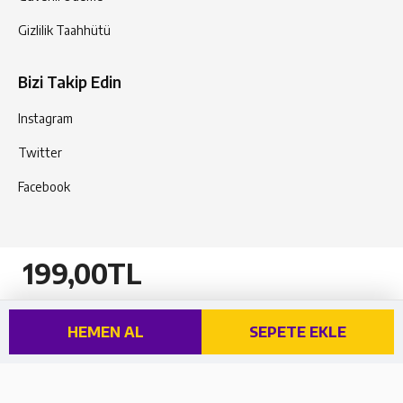
Gizlilik Taahhütü
Bizi Takip Edin
Instagram
Twitter
Facebook
199,00TL
© 2023 kitapfoni.net Tüm Hakları Saklıdır. Tasarım
EntegreTürk
ve Kodllama
HEMEN AL
SEPETE EKLE