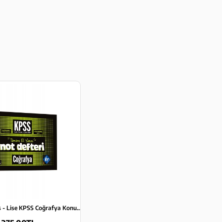
2026 Önlisans - Lise KPSS Coğrafya Konu Anlatımlı Not Defteri KR Akademi Yayınları