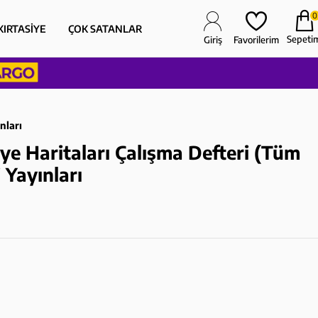
0
KIRTASİYE
ÇOK SATANLAR
Sepeti
Giriş
Favorilerim
nları
ye Haritaları Çalışma Defteri (Tüm
 Yayınları