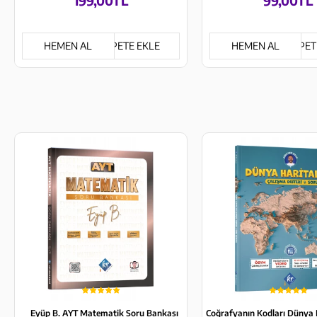
199,00TL
99,00TL
HEMEN AL
SEPETE EKLE
HEMEN AL
SEPET
Eyüp B. AYT Matematik Soru Bankası