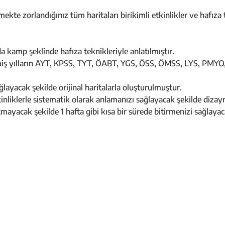
emekte zorlandığınız tüm haritaları birikimli etkinlikler ve hafız
a kamp şeklinde hafıza teknikleriyle anlatılmıştır.
eçmiş yılların AYT, KPSS, TYT, ÖABT, YGS, ÖSS, ÖMSS, LYS, PMYO, 
ğlayacak şekilde orijinal haritalarla oluşturulmuştur.
tkinliklerle sistematik olarak anlamanızı sağlayacak şekilde dizayn
utmayacak şekilde 1 hafta gibi kısa bir sürede bitirmenizi sağlaya