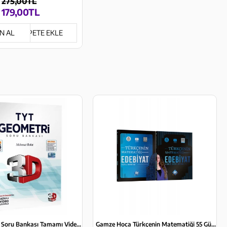
275,00TL
179,00TL
N AL
SEPETE EKLE
TYT Geometri Soru Bankası Tamamı Video Çözümlü 3D Yayınları
Gamze Hoca Türkçenin Matematiği 55 Günde AYT Edebiyat Video Ders Kitabı ve AYT Edebiyat Soru Bankası Seti