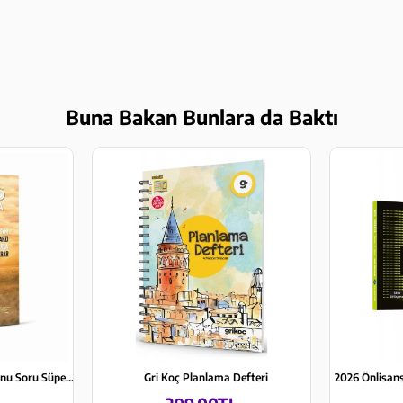
Buna Bakan Bunlara da Baktı
Pomodoro AYT Coğrafya Konu Soru Süper Pratik Notlar
Gri Koç Planlama Defteri