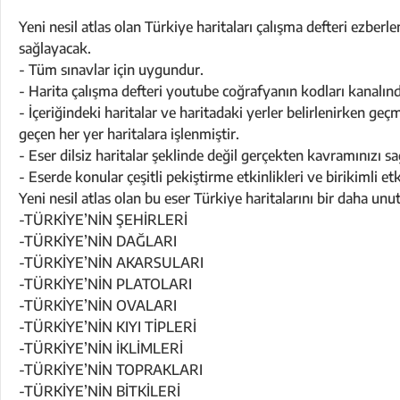
Yeni nesil atlas olan Türkiye haritaları çalışma defteri ezberl
sağlayacak.
- Tüm sınavlar için uygundur.
- Harita çalışma defteri youtube coğrafyanın kodları kanalınd
- İçeriğindeki haritalar ve haritadaki yerler belirlenirken g
geçen her yer haritalara işlenmiştir.
- Eser dilsiz haritalar şeklinde değil gerçekten kavramınızı sa
- Eserde konular çeşitli pekiştirme etkinlikleri ve birikimli e
Yeni nesil atlas olan bu eser Türkiye haritalarını bir daha un
-TÜRKİYE’NİN ŞEHİRLERİ
-TÜRKİYE’NİN DAĞLARI
-TÜRKİYE’NİN AKARSULARI
-TÜRKİYE’NİN PLATOLARI
-TÜRKİYE’NİN OVALARI
-TÜRKİYE’NİN KIYI TİPLERİ
-TÜRKİYE’NİN İKLİMLERİ
-TÜRKİYE’NİN TOPRAKLARI
-TÜRKİYE’NİN BİTKİLERİ