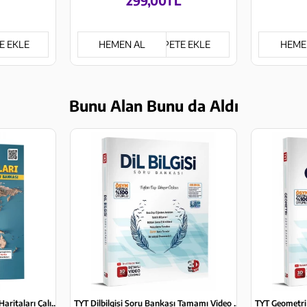
299,00TL
E EKLE
HEMEN AL
SEPETE EKLE
HEME
Bunu Alan Bunu da Aldı
Coğrafyanın Kodları Dünya Haritaları Çalışma Defteri ve Soru Bankası (Tüm Sınavlar İçin)
TYT Dilbilgisi Soru Bankası Tamamı Video Çözümlü 3D Yayınları