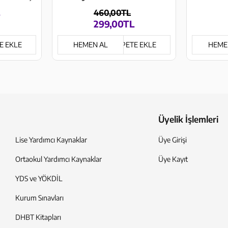
460,00TL
299,00TL
E EKLE
HEMEN AL
SEPETE EKLE
HEME
Üyelik İşlemleri
Lise Yardımcı Kaynaklar
Üye Girişi
Ortaokul Yardımcı Kaynaklar
Üye Kayıt
YDS ve YÖKDİL
Kurum Sınavları
DHBT Kitapları