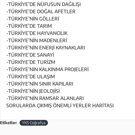
-TÜRKİYE’DE NÜFUSUN DAĞILIŞI
-TÜRKİYE’DE DOĞAL AFETLER
-TÜRKİYE’NİN GÖLLERİ
-TÜRKİYE’DE TARIM
-TÜRKİYE’DE HAYVANCILIK
-TÜRKİYE’NİN MADENLERİ
-TÜRKİYE’NİN ENERJİ KAYNAKLARI
-TÜRKİYE’DE SANAYİ
-TÜRKİYE’DE TURİZM
-TÜRKİYE’NİN KALKINMA PROJELERİ
-TÜRKİYE’DE ULAŞIM
-TÜRKİYE’NİN SINIR KAPILARI
-TÜRKİYE’NİN JEOLOJİSİ
-TÜRKİYE’NİN RAMSAR ALANLARI
SORULARDA ÇIKMIŞ ÖNEMLİ YERLER HARİTASI
Etiketler:
YKS Coğrafya