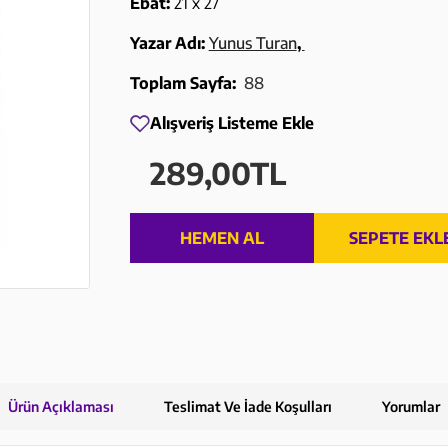
Ebat:
21 x 27
Yazar Adı:
Yunus Turan
,
Toplam Sayfa:
88
Alışveriş Listeme Ekle
289,00TL
HEMEN AL
SEPETE EKL
Ürün Açıklaması
Teslimat Ve İade Koşulları
Yorumlar