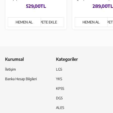
529,00TL
289,00TL
HEMEN AL
SEPETE EKLE
HEMEN AL
SEPET
Kurumsal
Kategoriler
İletişim
LGS
Banka Hesap Bilgileri
YKS
KPSS
DGS
ALES