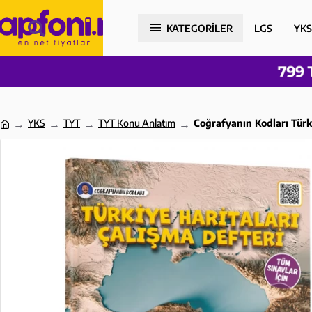
KATEGORİLER
LGS
YKS
YKS
TYT
TYT Konu Anlatım
Coğrafyanın Kodları Türk