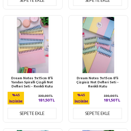
SEPETE EKLE
SEPETE EKLE
Dream Notes 9x15cm 8'li
Dream Notes 9x15cm 8'li
Yandan Spiralli Çizgili Not
Çizgisiz Not Defteri Seti -
Defteri Seti - Renkli Kutu
Renkli Kutu
%45
%45
330,00TL
330,00TL
181,50TL
181,50TL
İNDIRIM
İNDIRIM
SEPETE EKLE
SEPETE EKLE