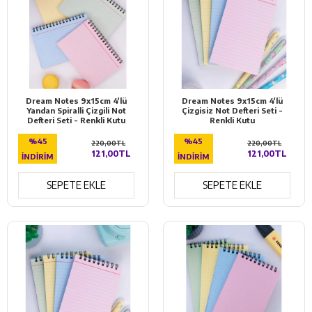
Dream Notes 9x15cm 4'lü
Dream Notes 9x15cm 4'lü
Yandan Spiralli Çizgili Not
Çizgisiz Not Defteri Seti -
Defteri Seti - Renkli Kutu
Renkli Kutu
%45
%45
220,00TL
220,00TL
121,00TL
121,00TL
İNDIRIM
İNDIRIM
SEPETE EKLE
SEPETE EKLE