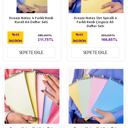
Dream Notes 4 Farklı Renk
Dream Notes Üst Spiralli 4
Kareli A4 Defter Seti
Farklı Renk Çizgisiz A5
Defter Seti
%45
%45
385,00TL
302,50TL
211,75TL
166,65TL
İNDIRIM
İNDIRIM
SEPETE EKLE
SEPETE EKLE