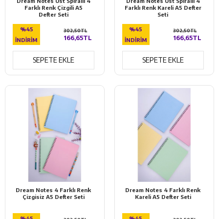
Dream Notes Üst Spiralli 4
Dream Notes Üst Spiralli 4
Farklı Renk Çizgili A5
Farklı Renk Kareli A5 Defter
Defter Seti
Seti
%45
%45
302,50TL
302,50TL
166,65TL
166,65TL
İNDIRIM
İNDIRIM
SEPETE EKLE
SEPETE EKLE
Dream Notes 4 Farklı Renk
Dream Notes 4 Farklı Renk
Çizgisiz A5 Defter Seti
Kareli A5 Defter Seti
%45
%45