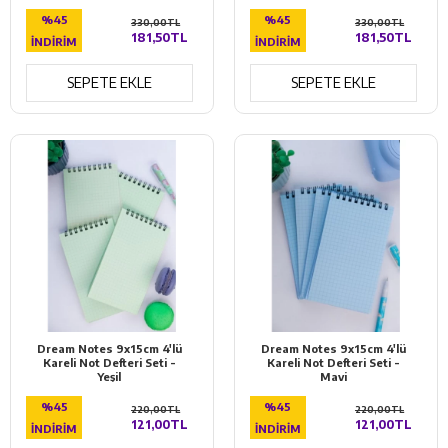
%45
%45
330,00TL
330,00TL
181,50TL
181,50TL
İNDIRIM
İNDIRIM
SEPETE EKLE
SEPETE EKLE
Dream Notes 9x15cm 4'lü
Dream Notes 9x15cm 4'lü
Kareli Not Defteri Seti -
Kareli Not Defteri Seti -
Yeşil
Mavi
%45
%45
220,00TL
220,00TL
121,00TL
121,00TL
İNDIRIM
İNDIRIM